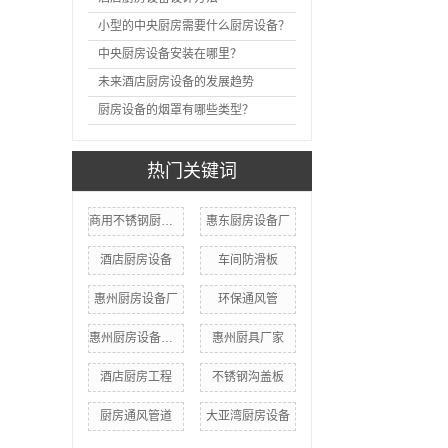
小型的中央厨房需要什么厨房设备？
中央厨房设备安装在哪里？
未来酒店厨房设备的发展趋势
厨房设备的烟罩有哪些类型？
热门关键词
商用不锈钢厨房设备
惠东厨房设备厂
酒店厨房设备
车间防滑板
惠州厨房设备厂
环保通风管
惠州厨房设备维修
惠州厨具厂家
酒店厨房工程
不锈钢沟盖板
厨房通风管道
大亚湾厨房设备