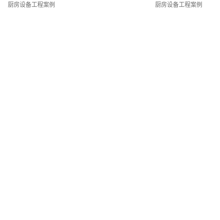
厨房设备工程案例
厨房设备工程案例