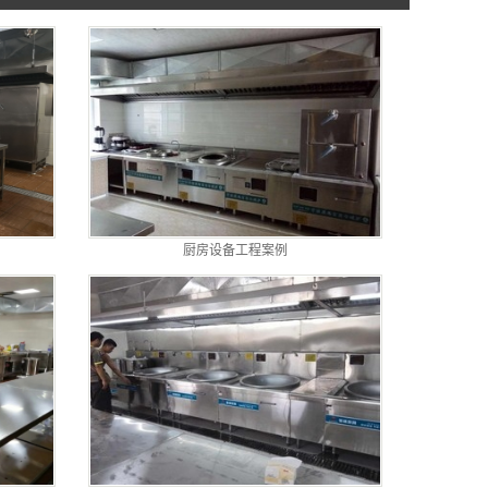
厨房设备工程案例