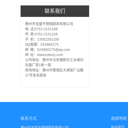
联系我们
惠州市宝盛不锈钢厨具有限公司
电 话:0752-2151168
传 真:0752-2151228
手 机：13502291200
QQ客服：524960175
邮 箱：524960175@qq.com
网 址：www.hzbscj.com
公司地址：惠州市马安镇新乐工业城内
东面厂房1栋一层
商场地址：惠州市惠城区大湖溪广汕路
37号宝禾厨具
联系方式
底部导航
网站首页
惠州市宝盛不锈钢厨具有限公司